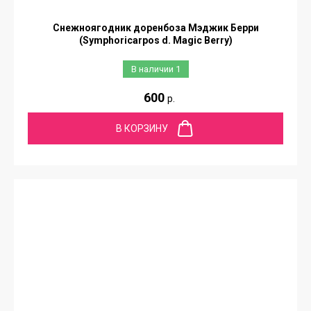
Снежноягодник доренбоза Мэджик Берри
(Symphoricarpos d. Magic Berry)
В наличии
1
600
р.
В КОРЗИНУ