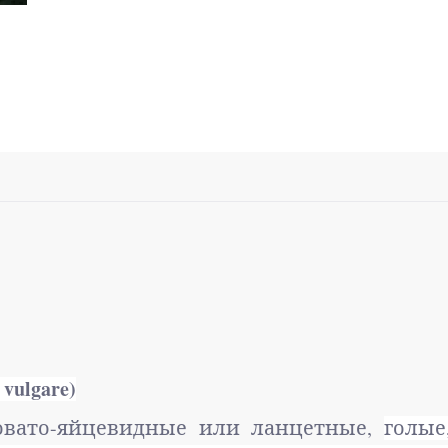
 vulgare
)
лговато-яйцевидные или ланцетные,
голые