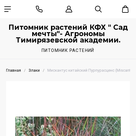
Питомник растений КФХ " Сад
мечты"- Агрономы
Тимирязевской академии.
ПИТОМНИК РАСТЕНИЙ
Главная
/
Злаки
/
Мискантус китайский Пурпурасценс (Miscanthus 