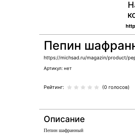
Н
к
htt
Пепин шафран
https://michsad.ru/magazin/product/pep
Артикул:
нет
Рейтинг:
(0 голосов)
Описание
Пепин шафранный