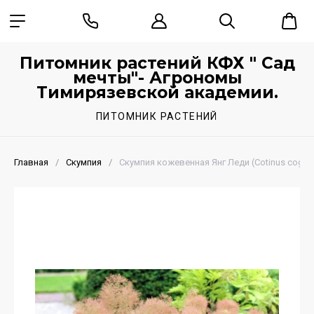
Питомник растений КФХ " Сад
мечты"- Агрономы
Тимирязевской академии.
ПИТОМНИК РАСТЕНИЙ
Главная
/
Скумпия
/
Скумпия кожевенная Янг Леди (Cotinus coggy